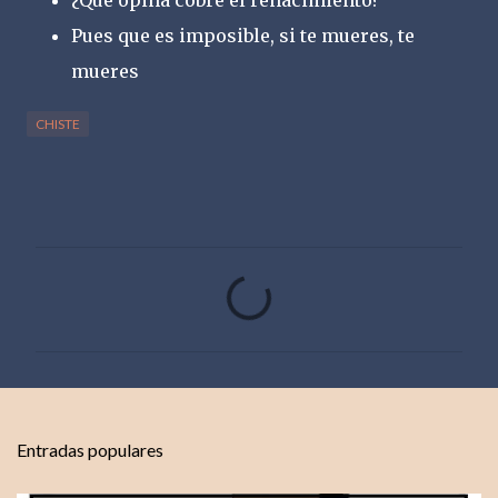
¿Qué opina cobre el renacimiento?
Pues que es imposible, si te mueres, te
mueres
CHISTE
C
o
m
e
n
t
Entradas populares
a