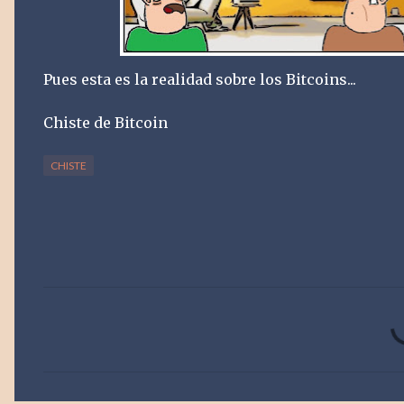
Pues esta es la realidad sobre los Bitcoins...
Chiste de Bitcoin
CHISTE
C
o
m
e