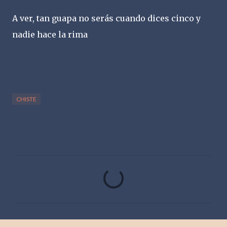
A ver, tan guapa no serás cuando dices cinco y
nadie hace la rima
CHISTE
C
o
m
e