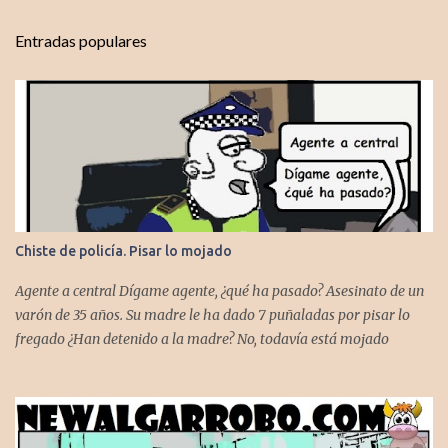
n
t
Entradas populares
a
r
i
o
s
Chiste de policía. Pisar lo mojado
Agente a central Dígame agente, ¿qué ha pasado? Asesinato de un
varón de 35 años. Su madre le ha dado 7 puñaladas por pisar lo
fregado ¿Han detenido a la madre? No, todavía está mojado