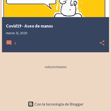
d
a
s
Covid19 - Aseo de manos
marzo 31, 2020
1
MÁS ENTRADAS
Con la tecnología de Blogger